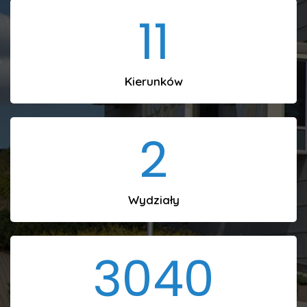
11
Kierunków
2
Wydziały
3040