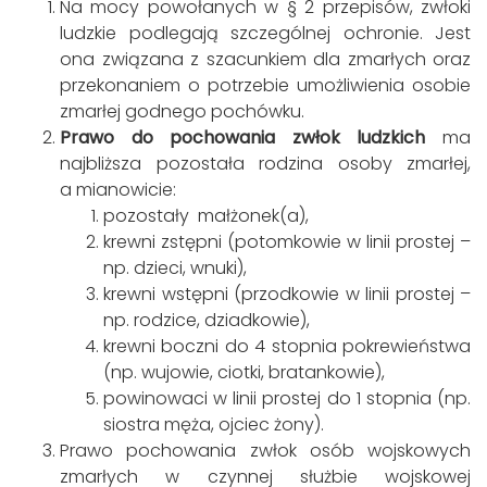
Na mocy powołanych w § 2 przepisów, zwłoki
ludzkie podlegają szczególnej ochronie. Jest
ona związana z szacunkiem dla zmarłych oraz
przekonaniem o potrzebie umożliwienia osobie
zmarłej godnego pochówku.
Prawo do pochowania zwłok ludzkich
ma
najbliższa pozostała rodzina osoby zmarłej,
a mianowicie:
pozostały małżonek(a),
krewni zstępni (potomkowie w linii prostej –
np. dzieci, wnuki),
krewni wstępni (przodkowie w linii prostej –
np. rodzice, dziadkowie),
krewni boczni do 4 stopnia pokrewieństwa
(np. wujowie, ciotki, bratankowie),
powinowaci w linii prostej do 1 stopnia (np.
siostra męża, ojciec żony).
Prawo pochowania zwłok osób wojskowych
zmarłych w czynnej służbie wojskowej