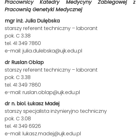
Pracownicy Katedry Medycyny Zabiegowej z
Pracownią Genetyki Medycznej
mgr inż. Julia Dulębska
starszy referent techniczny – laborant
pok. C 3.38
tel. 41 349 7860
e-mail:
julia.dulebska@ujk.edu.pl
dr Ruslan Oblap
starszy referent techniczny – laborant
pok. C 3.38
tel. 41 349 7860
e-mail:
ruslan.oblap@ujk.edu.pl
dr n. biol. Łukasz Madej
starszy specjalista inżynieryjno techniczny
pok. C 3.08
tel. 41 349 6926
e-mail:
lukasz.madej@ujk.edu.pl