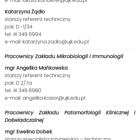
e-mail:
lukasz.kandefer@ujk.edu.pl
Katarzyna Żądło
starszy referent techniczny
pok. D -1/34
tel. 41 349 6994
e-mail:
katarzyna.zadlo@ujk.edu.pl
Pracownicy Zakładu Mikrobiologii i Immunologii
mgr Angelika Mańkowska
starszy referent techniczny
pok. D 2/7a
tel. 41 349 6980
e-mail:
angelika.kosior@ujk.edu.pl
Pracownicy Zakładu Patomorfologii Klinicznej i
Doświadczalnej
mgr Ewelina Dobek
starszy specjalista inżynieryjno – techniczny