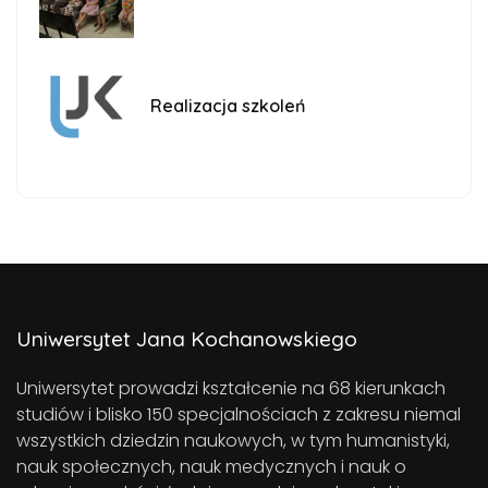
Realizacja szkoleń
Uniwersytet Jana Kochanowskiego
Uniwersytet prowadzi kształcenie na 68 kierunkach
studiów i blisko 150 specjalnościach z zakresu niemal
wszystkich dziedzin naukowych, w tym humanistyki,
nauk społecznych, nauk medycznych i nauk o