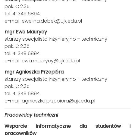
pok. C 2.35
tel. 41 349 6894
e-mail:
ewelina.dobek@ujk.edu.pl
mgr Ewa Maurycy
starszy specjalista inżynieryjno – techniczny
pok. C 2.35
tel. 41 349 6894
e-mail:
ewa.maurycy@ujk.edu.pl
mgr Agnieszka Przepióra
starszy specjalista inżynieryjno – techniczny
pok. C 2.35
tel. 41 349 6894
e-mail:
agnieszka.przepiora@ujk.edu.pl
Pracownicy techniczni
Wsparcie informatyczne dla studentów i
pracowników