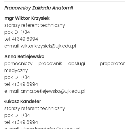
Pracownicy Zakładu Anatomii
mgr Wiktor Krzysiek
starszy referent techniczny
pok. D -1/34
tel. 41 349 6994
e-mail:
wiktor.krzysiek@ujk.edu.pl
Anna Betlejewska
pomocniczy pracownik obsługi – preparator
medyczny
pok. D -1/34
tel. 41 349 6994
e-mail:
anna.betlejewska@ujk.edu.pl
Łukasz Kandefer
starszy referent techniczny
pok. D -1/34
tel. 41 349 6994