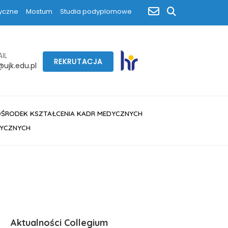
poczta
yczne
Mostum
Studia podyplomowe
szukaj
IL
REKRUTACJA
ujk.edu.pl
OŚRODEK KSZTAŁCENIA KADR MEDYCZNYCH
DYCZNYCH
Aktualności Collegium