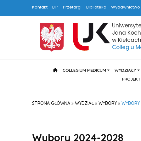
Kontakt
BIP
Przetargi
Biblioteka
Wydawnictwo
Uniwersyte
Jana Koc
w Kielcac
Collegiu 
HOME
COLLEGIUM MEDICUM
WYDZIAŁY
PROJEKT
STRONA GŁÓWNA
»
WYDZIAŁ
»
WYBORY
»
WYBORY 
Wybory 2024-2028