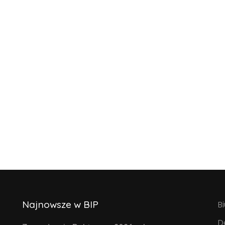
Najnowsze w BIP
B
D