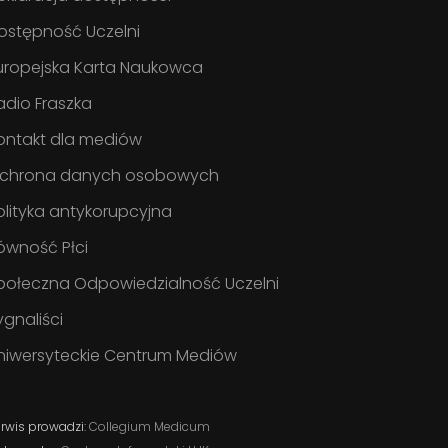
ostępność Uczelni
uropejska Karta Naukowca
adio Fraszka
ontakt dla mediów
chrona danych osobowych
olityka antykorupcyjna
ówność Płci
połeczna Odpowiedzialność Uczelni
ygnaliści
niwersyteckie Centrum Mediów
rwis prowadzi:
Collegium Medicum