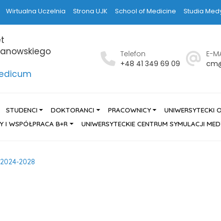
Wirtualna Uczelnia
Strona UJK
School of Medicine
Studia Med
t
hanowskiego
Telefon
E-MA
h
+48 41 349 69 09
cm@
Medicum
STUDENCI
DOKTORANCI
PRACOWNICY
UNIWERSYTECKI 
Y I WSPÓŁPRACA B+R
UNIWERSYTECKIE CENTRUM SYMULACJI ME
2024-2028