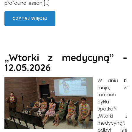
profound lesson […]
CZYTAJ WIĘCEJ
„Wtorki z medycyną” –
12.05.2026
W dniu 12
maja, w
ramach
cyklu
spotkań
„Wtorki z
medycyną”,
odbył się