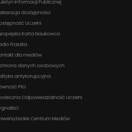
iuletyn Informacji Publicznej
eklaracja dostępności
ostępność Uczelni
uropejska Karta Naukowca
adio Fraszka
ontakt dla mediów
chrona danych osobowych
olityka antykorupcyjna
ówność Płci
połeczna Odpowiedzialność Uczelni
ygnaliści
niwersyteckie Centrum Mediów