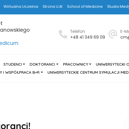
Wirtualna Uczelnia
Strona UJK
School of Medicine
Studia Med
t
hanowskiego
Telefon
E-MA
h
+48 41 349 69 09
cm@
Medicum
STUDENCI
DOKTORANCI
PRACOWNICY
UNIWERSYTECKI 
Y I WSPÓŁPRACA B+R
UNIWERSYTECKIE CENTRUM SYMULACJI ME
oranci!