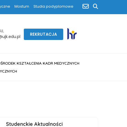
poczta
yczne
Mostum
Studia podyplomowe
szukaj
IL
REKRUTACJA
ujk.edu.pl
OŚRODEK KSZTAŁCENIA KADR MEDYCZNYCH
DYCZNYCH
Studenckie Aktualności