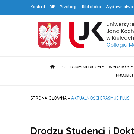
Kontakt
BIP
Przetargi
Biblioteka
Wydawnictwo
Uniwersyte
Jana Koc
w Kielcac
Collegiu 
HOME
COLLEGIUM MEDICUM
WYDZIAŁY
PROJEKT
STRONA GŁÓWNA
»
AKTUALNOŚCI ERASMUS PLUS
Drodzy Studenci i Dokt