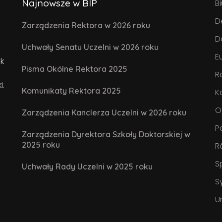
Najnowsze w BIP
B
D
Zarządzenia Rektora w 2026 roku
D
Uchwały Senatu Uczelni w 2026 roku
E
k
Pisma Okólne Rektora 2025
R
i.
Komunikaty Rektora 2025
K
O
Zarządzenia Kanclerza Uczelni w 2026 roku
P
Zarządzenia Dyrektora Szkoły Doktorskiej w
2025 roku
R
S
Uchwały Rady Uczelni w 2025 roku
S
U