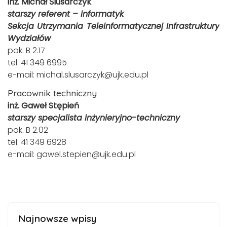
inż. Michał Ślusarczyk
starszy referent – informatyk
Sekcja Utrzymania Teleinformatycznej Infrastruktury
Wydziałów
pok. B 2.17
tel. 41 349 6995
e-mail:
michal.slusarczyk@ujk.edu.pl
Pracownik techniczny
inż. Gaweł Stępień
starszy specjalista inżynieryjno-techniczny
pok. B 2.02
tel. 41 349 6928
e-mail:
gawel.stepien@ujk.edu.pl
Najnowsze wpisy