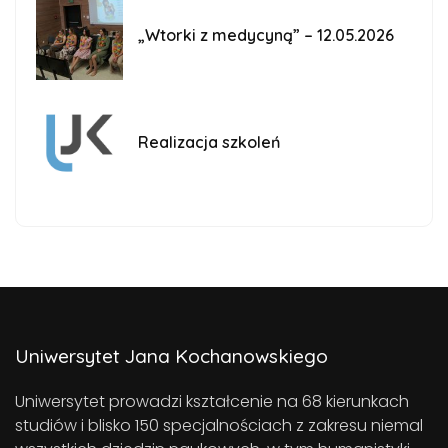
„Wtorki z medycyną” – 12.05.2026
Realizacja szkoleń
Uniwersytet Jana Kochanowskiego
Uniwersytet prowadzi kształcenie na 68 kierunkach
studiów i blisko 150 specjalnościach z zakresu niemal