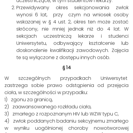
uczestniczące, w tym studentów i lekarzy.
Przewidywany okres sekcjonowania zwłok
wynosi 6 lat, przy czym na wniosek osoby
wskazanej w § 4 ust. 2, okres ten może zostać
skrócony, nie mniej jednak niż do 4 lat. W
sekcjach uczestniczą lekarze i studenci
Uniwersytetu, odbywający kształcenie lub
doskonalenie kwalifikacji zawodowych. Zajęcia
te są wyłączone z dostępu innych osób.
§ 14
W szczególnych przypadkach Uniwersytet
zastrzega sobie prawo odstąpienia od przejęcia
ciała, w szczególności w przypadku:
1) zgonu za granicą,
2) zaawansowanego rozkładu ciała,
3) zmarłego z rozpoznanym HIV lub WZW typu C,
4) zwłok poddanych badaniu sekcyjnemu zmarłego
w wyniku uogólnionej choroby nowotworowej