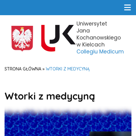
Uniwersytet
Jana
Kochanowskiego
w Kielcach
Collegiu Medicum
STRONA GŁÓWNA
»
WTORKI Z MEDYCYNĄ
Wtorki z medycyną