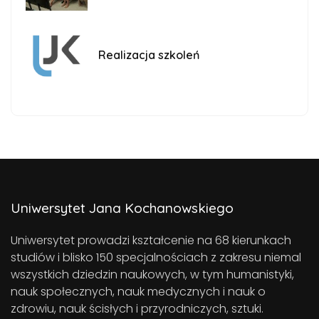
Realizacja szkoleń
Uniwersytet Jana Kochanowskiego
Uniwersytet prowadzi kształcenie na 68 kierunkach
studiów i blisko 150 specjalnościach z zakresu niemal
wszystkich dziedzin naukowych, w tym humanistyki,
nauk społecznych, nauk medycznych i nauk o
zdrowiu, nauk ścisłych i przyrodniczych, sztuki.