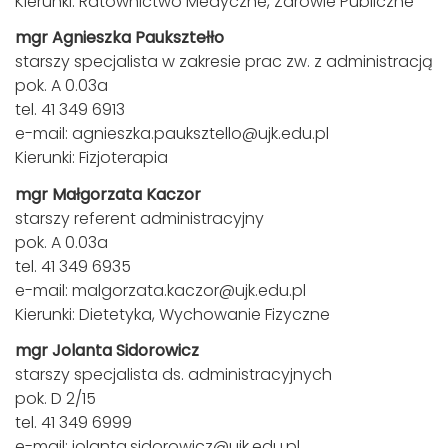
Kierunki: Ratownictwo Medyczne, Zdrowie Publiczne
mgr Agnieszka Pauksztełło
starszy specjalista w zakresie prac zw. z administracją
pok. A 0.03a
tel. 41 349 6913
e-mail:
agnieszka.pauksztello@ujk.edu.pl
Kierunki: Fizjoterapia
mgr Małgorzata Kaczor
starszy referent administracyjny
pok. A 0.03a
tel. 41 349 6935
e-mail:
malgorzata.kaczor@ujk.edu.pl
Kierunki: Dietetyka, Wychowanie Fizyczne
mgr Jolanta Sidorowicz
starszy specjalista ds. administracyjnych
pok. D 2/15
tel. 41 349 6999
e-mail:
jolanta.sidorowicz@ujk.edu.pl