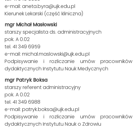
e-mail:
aneta.byra@ujk.edu.pl
Kierunek Lekarski (część kliniczna)
mgr Michał Masłowski
starszy specjalista ds. administracyjnych
pok. A 0.02
tel. 41 349 6959
e-mail:
michal.maslowski@ujk.edu.pl
Podpisywanie i rozliczanie umów pracowników
dydaktycznych Instytutu Nauk Medycznych
mgr Patryk Boksa
starszy referent administracyjny
pok. A 0.02
tel. 41 349 6988
e-mail:
patryk.boksa@ujk.edu.pl
Podpisywanie i rozliczanie umów pracowników
dydaktycznych Instytutu Nauk o Zdrowiu