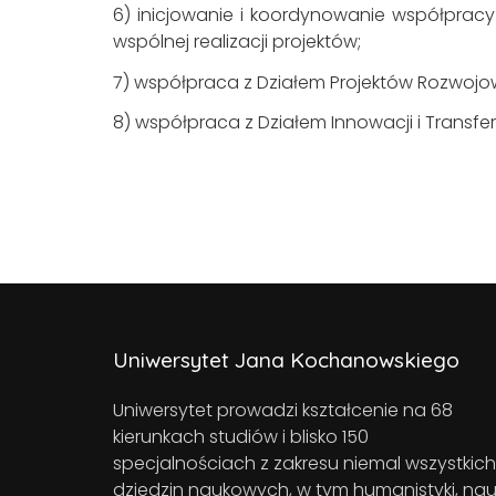
6) inicjowanie i koordynowanie współpracy
wspólnej realizacji projektów;
7) współpraca z Działem Projektów Rozwoj
8) współpraca z Działem Innowacji i Transfe
Uniwersytet Jana Kochanowskiego
Uniwersytet prowadzi kształcenie na 68
kierunkach studiów i blisko 150
specjalnościach z zakresu niemal wszystkich
dziedzin naukowych, w tym humanistyki, nau