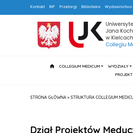
Kontakt
BIP
Przetargi
Biblioteka
Wydawnictwo
Uniwersyte
Jana Koc
w Kielcac
Collegiu 
HOME
COLLEGIUM MEDICUM
WYDZIAŁY
PROJEKT
STRONA GŁÓWNA
»
STRUKTURA COLLEGIUM MEDIC
Dział Projektów Medy