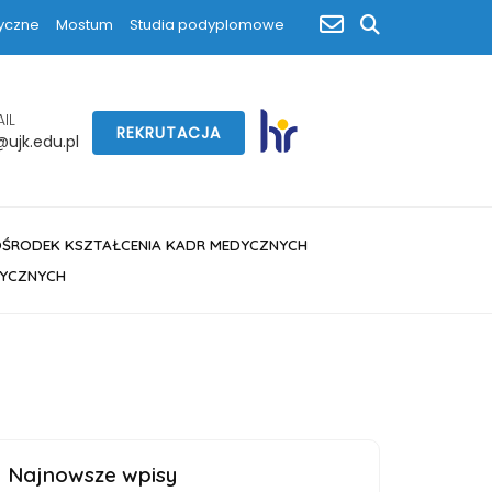
poczta
yczne
Mostum
Studia podyplomowe
szukaj
IL
REKRUTACJA
ujk.edu.pl
OŚRODEK KSZTAŁCENIA KADR MEDYCZNYCH
DYCZNYCH
Najnowsze wpisy