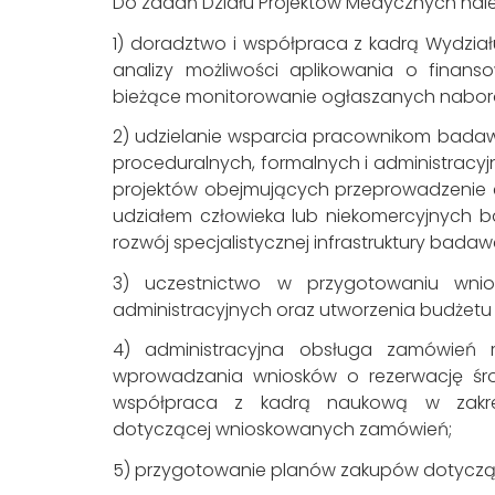
Do zadań Działu Projektów Medycznych należ
1) doradztwo i współpraca z kadrą Wydział
analizy możliwości aplikowania o finan
bieżące monitorowanie ogłaszanych nabor
2) udzielanie wsparcia pracownikom bada
proceduralnych, formalnych i administracyj
projektów obejmujących przeprowadzeni
udziałem człowieka lub niekomercyjnych b
rozwój specjalistycznej infrastruktury badaw
3) uczestnictwo w przygotowaniu wni
administracyjnych oraz utworzenia budżetu
4) administracyjna obsługa zamówień 
wprowadzania wniosków o rezerwację śr
współpraca z kadrą naukową w zakre
dotyczącej wnioskowanych zamówień;
5) przygotowanie planów zakupów dotycząc