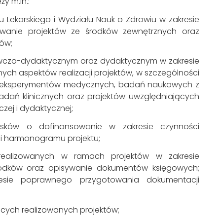
y m.in.:
u Lekarskiego i Wydziału Nauk o Zdrowiu w zakresie
sowanie projektów ze środków zewnętrznych oraz
ów;
wczo-dydaktycznym oraz dydaktycznym w zakresie
nych aspektów realizacji projektów, w szczególności
e eksperymentów medycznych, badań naukowych z
adań klinicznych oraz projektów uwzględniających
czej i dydaktycznej;
osków o dofinansowanie w zakresie czynności
 i harmonogramu projektu;
realizowanych w ramach projektów w zakresie
odków oraz opisywanie dokumentów księgowych;
sie poprawnego przygotowania dokumentacji
ych realizowanych projektów;