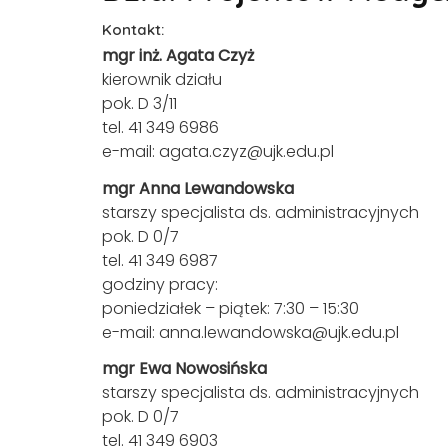
Kontakt:
mgr inż. Agata Czyż
kierownik działu
pok. D 3/11
tel. 41 349 6986
e-mail:
agata.czyz@ujk.edu.pl
mgr Anna Lewandowska
starszy specjalista ds. administracyjnych
pok. D 0/7
tel. 41 349 6987
godziny pracy:
poniedziałek – piątek: 7:30 – 15:30
e-mail:
anna.lewandowska@ujk.edu.pl
mgr Ewa Nowosińska
starszy specjalista ds. administracyjnych
pok. D 0/7
tel. 41 349 6903