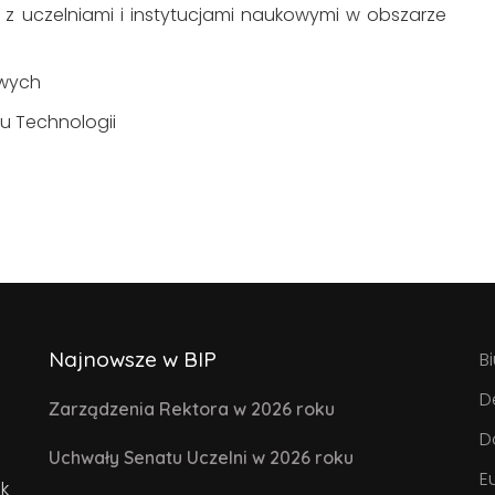
 z uczelniami i instytucjami naukowymi w obszarze
owych
ru Technologii
Najnowsze w BIP
B
D
Zarządzenia Rektora w 2026 roku
D
Uchwały Senatu Uczelni w 2026 roku
E
k