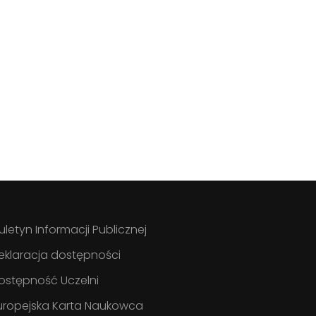
iuletyn Informacji Publicznej
eklaracja dostępności
ostępność Uczelni
uropejska Karta Naukowca