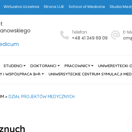
Wirtualna Uczelnia
Strona UJK
School of Medicine
Studia Med
t
hanowskiego
Telefon
E-MA
h
+48 41 349 69 09
cm@
Medicum
STUDENCI
DOKTORANCI
PRACOWNICY
UNIWERSYTECKI 
Y I WSPÓŁPRACA B+R
UNIWERSYTECKIE CENTRUM SYMULACJI ME
UM
»
DZIAŁ PROJEKTÓW MEDYCZNYCH
cznych