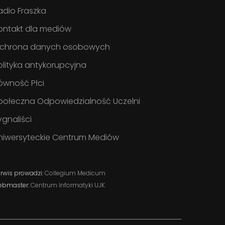
adio Fraszka
ontakt dla mediów
chrona danych osobowych
olityka antykorupcyjna
ówność Płci
połeczna Odpowiedzialność Uczelni
ygnaliści
niwersyteckie Centrum Mediów
rwis prowadzi:
Collegium Medicum
ebmaster:
Centrum Informatyki UJK