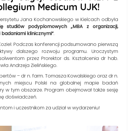
ollegium Medicum UJK!
wersytetu Jana Kochanowskiego w Kielcach odbyła
ję studiów podyplomowych „MBA z organizacji,
 badaniami klinicznymi”
.
 Kozieł. Podczas konferencji podsumowano pierwszą
ktywy dalszego rozwoju programu. Uroczystym
wentom przez Prorektor ds. Kształcenia dr hab.
wła Andrzeja Zielińskiego.
pertów – dr n. farm. Tomasza Kowalskiego oraz dr n.
onych miejscu Polski na globalnej mapie badań
iery w tym obszarze. Program obejmował także sesję
anę doświadczeń.
ntom i uczestnikom za udział w wydarzeniu!