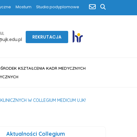
poczta
yczne
Mostum
Studia podyplomowe
szukaj
IL
REKRUTACJA
ujk.edu.pl
OŚRODEK KSZTAŁCENIA KADR MEDYCZNYCH
DYCZNYCH
KLINICZNYCH W COLLEGIUM MEDICUM UJK!
Aktualności Collegium