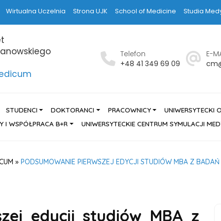
Wirtualna Uczelnia
Strona UJK
School of Medicine
Studia Med
t
hanowskiego
Telefon
E-MA
h
+48 41 349 69 09
cm@
Medicum
STUDENCI
DOKTORANCI
PRACOWNICY
UNIWERSYTECKI 
Y I WSPÓŁPRACA B+R
UNIWERSYTECKIE CENTRUM SYMULACJI ME
ICUM
»
PODSUMOWANIE PIERWSZEJ EDYCJI STUDIÓW MBA Z BADAŃ 
zej edycji studiów MBA z