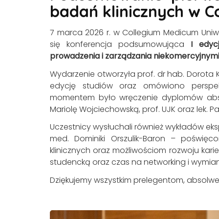
badań klinicznych w C
7 marca 2026 r. w Collegium Medicum Uni
się konferencja podsumowująca
I edyc
prowadzenia i zarządzania niekomercyjnymi
Wydarzenie otworzyła prof. dr hab. Dorota
edycję studiów oraz omówiono perspe
momentem było wręczenie dyplomów absol
Mariolę Wojciechowską, prof. UJK oraz lek. Pa
Uczestnicy wysłuchali również wykładów eks
med. Dominiki Orszulik-Baron – poświęc
klinicznych oraz możliwościom rozwoju kar
studencką oraz czas na networking i wymi
Dziękujemy wszystkim prelegentom, absolwe