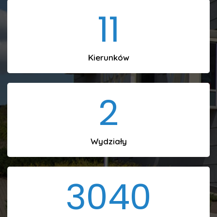
11
Kierunków
2
Wydziały
3040