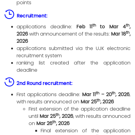
points
Recruitment:
th
th
applications deadline:
Feb 11
to Mar 4
,
th
2026
with announcement of the results:
Mar 18
,
2026
applications submitted via the UJK electronic
recruitment system
ranking list created after the application
deadline
2nd Round recruitment:
th
th
First applications deadline:
Mar 11
– 20
, 2026
,
th
with results announced on
Mar 25
, 2026
First extension of the application deadline
th
until
Mar 25
, 2026
, with results announced
th
on
Mar 26
, 2026
Final extension of the application