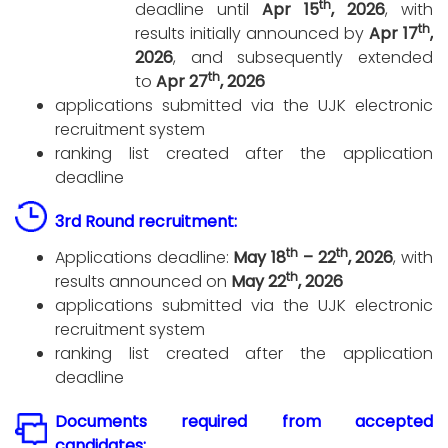
th
deadline until
Apr 15
, 2026
, with
th
results initially announced by
Apr 17
,
2026
, and subsequently extended
th
to
Apr 27
, 2026
applications submitted via the UJK electronic
recruitment system
ranking list created after the application
deadline
3rd Round recruitment:
th
th
Applications deadline:
May 18
– 22
, 2026
, with
th
results announced on
May 22
, 2026
applications submitted via the UJK electronic
recruitment system
ranking list created after the application
deadline
Documents required from accepted
candidates: