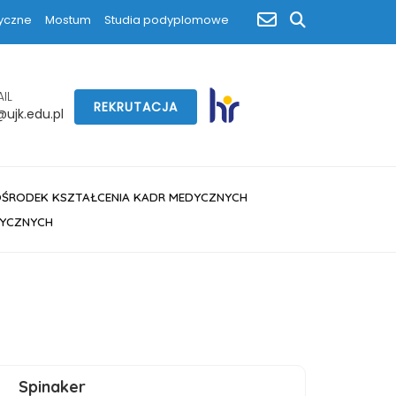
poczta
yczne
Mostum
Studia podyplomowe
szukaj
IL
REKRUTACJA
ujk.edu.pl
OŚRODEK KSZTAŁCENIA KADR MEDYCZNYCH
DYCZNYCH
Spinaker