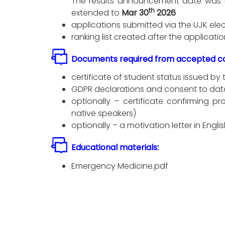
The results announcement date was f
th
extended to
Mar 30
2026
applications submitted via the UJK ele
ranking list created after the applicati
Documents required from accepted ca
certificate of student status issued by
GDPR declarations and consent to dat
optionally – certificate confirming pr
native speakers)
optionally – a motivation letter in Engli
Educational materials:
Emergency Medicine.pdf