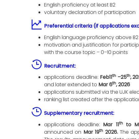
English proficiency at least B2
voluntary declaration of participation
Preferential criteria (if applications e
English language proficiency above B2 
motivation and justification for particip
with the course topic – 0–10 points
Recruitment:
th
th
applications deadline:
Feb11
–25
, 2
th
and later extended to
Mar 6
, 2026
applications submitted via the UJK ele
ranking list created after the applicati
Supplementary recruitment:
th
applications deadline:
Mar 11
to Ma
th
announced on
Mar 19
2026.
The app