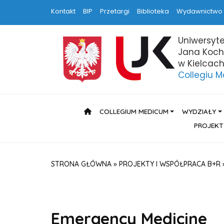
Kontakt
BIP
Przetargi
Biblioteka
Wydawnictwo
Uniwersyte
Jana Koc
w Kielcac
Collegiu 
HOME
COLLEGIUM MEDICUM
WYDZIAŁY
PROJEKT
STRONA GŁÓWNA
»
PROJEKTY I WSPÓŁPRACA B+R
Emergency Medicine