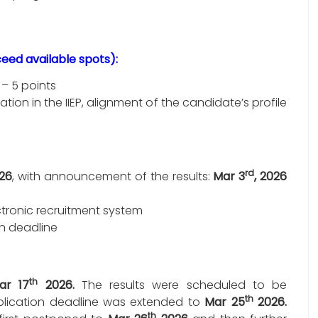
xceed available spots):
– 5 points
ation in the IIEP, alignment of the candidate’s profile
rd
026
, with announcement of the results:
Mar 3
, 2026
ctronic recruitment system
on deadline
th
r 17
2026.
The results were scheduled to be
th
lication deadline was extended to
Mar 25
2026.
th