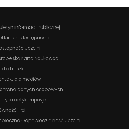
iuletyn Informacji Publicznej
eklaracja dostępności
ostępność Uczelni
uropejska Karta Naukowca
adio Fraszka
ontakt dla mediów
chrona danych osobowych
olityka antykorupcyjna
ówność Płci
połeczna Odpowiedzialność Uczelni