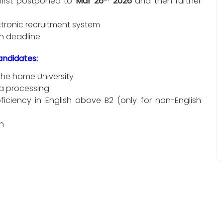
irst postponed to
Mar 26
2026
and then further
ctronic recruitment system
on deadline
ndidates:
 the home University
a processing
oficiency in English above B2 (only for non-English
sh