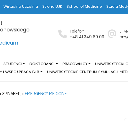
Wirtualna Uczelnia
Strona UJK
School of Medicine
Studia Med
t
hanowskiego
Telefon
E-MA
h
+48 41 349 69 09
cm@
Medicum
STUDENCI
DOKTORANCI
PRACOWNICY
UNIWERSYTECKI 
Y I WSPÓŁPRACA B+R
UNIWERSYTECKIE CENTRUM SYMULACJI ME
»
SPINAKER
»
EMERGENCY MEDICINE